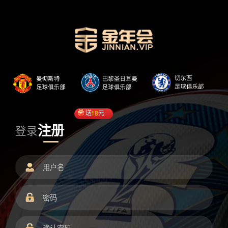
送
18
元
注册
登录