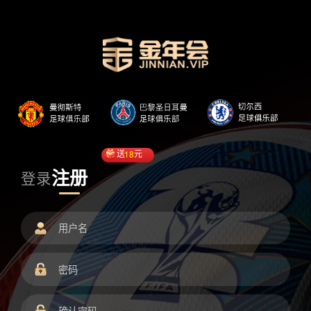
送
18
元
注册
登录