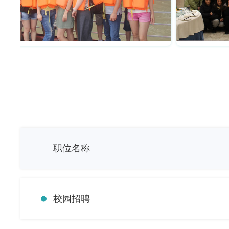
职位名称
校园招聘