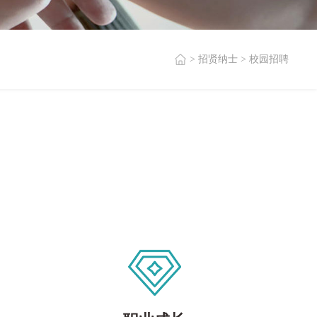
> 招贤纳士
> 校园招聘