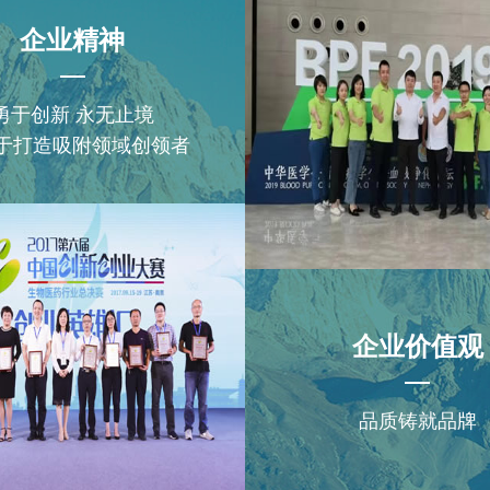
企业精神
勇于创新 永无止境
于打造吸附领域创领者
企业价值观
品质铸就品牌