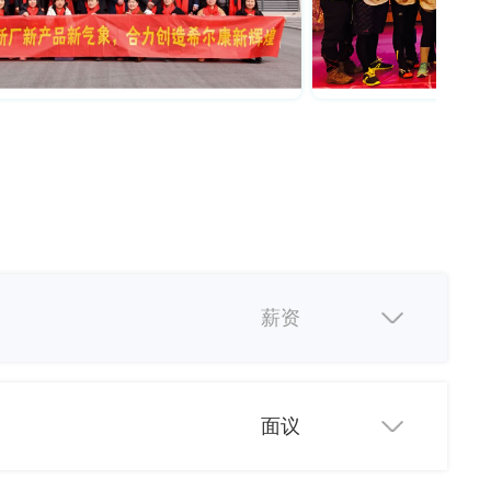
薪资
面议