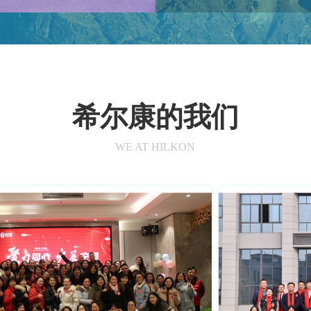
希尔康的我们
WE AT HILKON