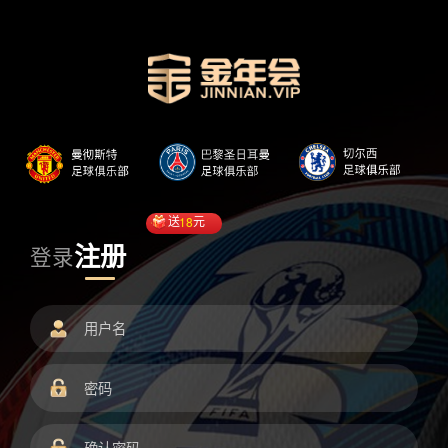
送
18
元
注册
登录