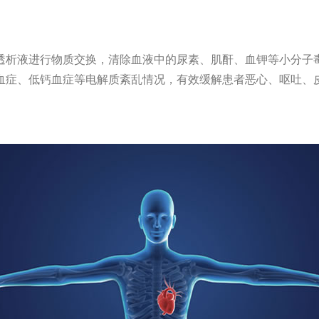
透析液进行物质交换，清除血液中的尿素、肌酐、血钾等小分子
血症、低钙血症等电解质紊乱情况，有效缓解患者恶心、呕吐、