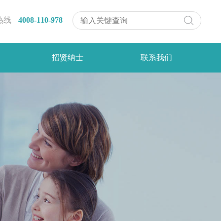
热线
4008-110-978
招贤纳士
联系我们
社会招聘
血液灌流器－SR120
校园招聘
脂血液灌流器－SR200
脂血液灌流器－SR330