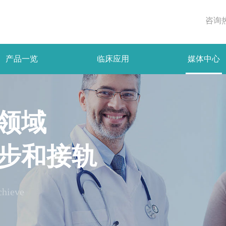
咨询
产品一览
临床应用
媒体中心
肾脏病
企业资讯
血液灌流器－SR80
树脂血液灌流器－SR100
树脂
危重症
学术专题
领域
中毒
健康宣教
脂血液灌流器－SR150
树脂血液灌流器－SR180
树
视频与文档
步和接轨
脂血液灌流器－SR260
树脂血液灌流器－SR280
树
chieve