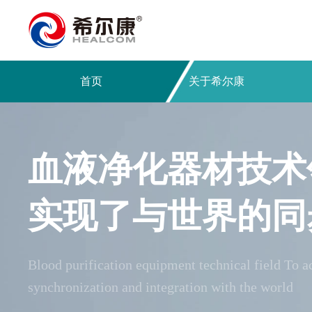
首页
关于希尔康
公司概况
SR系列
树脂血液灌流器－SR60
树脂
企业文化
血液净化器材技术
RC系列
发展历程与荣耀
树脂血液灌流器－SR130
树
联系我们
在研产品
实现了与世界的同
树脂血液灌流器－SR230
树
Blood purification equipment technical field To a
树脂血液灌流器－SR330-Ⅱ
synchronization and integration with the world