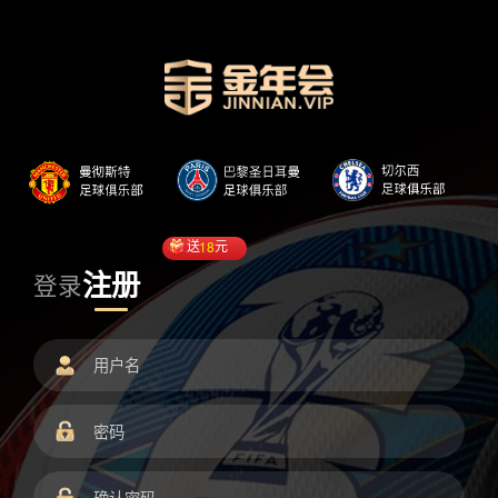
送
18
元
注册
登录