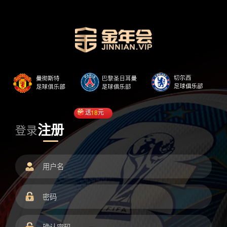
送
18
元
注册
登录